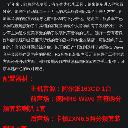
近年来，随着经济发展，汽车作为代步工具，越来越多进入寻常百
姓家。原来售价动辄二三十万元的汽车很多都已降至十来万左右，但
原车音响的配置表现与之前相比则有不少变化。这两年，很多车主已
不同程度地接触了中高档的家庭音响或个人音响而有了发烧经历，不
少车主为追求更美享受的动了改装汽车音响的心思。选择一套有着良
好均衡表现和舒适惬意听感的音响器材和专业改装店，可以治愈车主
们汽车音响选择困难综合症。以下的日产轩逸则选择了德国RS Wave
音符套装扬声器为主的搭配，RS音符套装扬声器无论在最佳工作方式
方面还是外观方面，都明显地表现在继承德国RS家族纯手工制作，追
求卓越声色的设计理念。
配置器材：
主机音源：阿尔派163CD 1台
前声场：德国RS Wave 音符两分
频套装喇叭 1套
后声场：卡顿ZXN6.5两分频套装