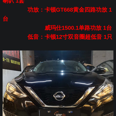
喇叭 1套
功放：卡顿GT668黄金四路功放 1
台
威玛仕1500.1单路功放 1台
低音：卡顿12寸双音圈超低音 1只