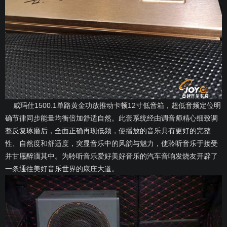
威玛仕1500.1单路黄金功放推动卡顿12寸低音箱，超低音频定位明
确节律同步能量均衡倍加舒适自然。此套系统经由调音师精心细致调
整反复琢磨后，全面正确再现低频，使播放的音乐具有更好的完整
性、自然度和舒适度，突显音乐中的风韵与魅力，使聆听音乐于接受
并甘愿醉湎其中。为聆听音乐爱好美好音乐的汽车音响发烧友开辟了
一条通往美好音乐世界的康庄大道。